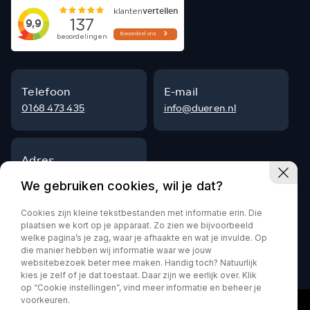
Telefoon
E-mail
0168 473 435
info@dueren.nl
Adres
Steenpad 9
We gebruiken cookies, wil je dat?
4797 SG Willemstad
Cookies zijn kleine tekstbestanden met informatie erin. Die
plaatsen we kort op je apparaat. Zo zien we bijvoorbeeld
welke pagina’s je zag, waar je afhaakte en wat je invulde. Op
die manier hebben wij informatie waar we jouw
Privacy policy
websitebezoek beter mee maken. Handig toch? Natuurlijk
kies je zelf of je dat toestaat. Daar zijn we eerlijk over. Klik
op “Cookie instellingen”, vind meer informatie en beheer je
voorkeuren.