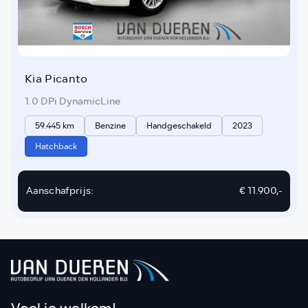
Kia Picanto
1.0 DPi DynamicLine
59.445 km
Benzine
Handgeschakeld
2023
Hatchback
Aanschafprijs:
€ 11.900,-