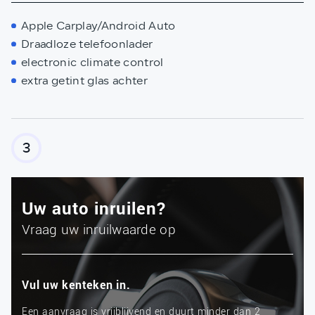
Apple Carplay/Android Auto
Draadloze telefoonlader
electronic climate control
extra getint glas achter
3
Uw auto inruilen?
Vraag uw inruilwaarde op
Vul uw kenteken in.
Een aanvraag is vrijblijvend en duurt minder dan 2